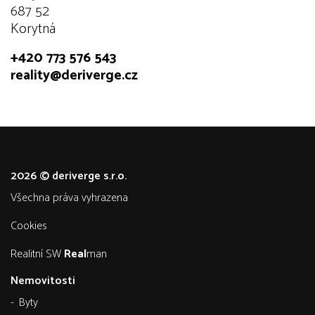
687 52
Korytná
+420 773 576 543
reality@deriverge.cz
2026 © deriverge s.r.o.
všechna práva vyhrazena
Cookies
Realitní SW
Real
man
Nemovitosti
Byty