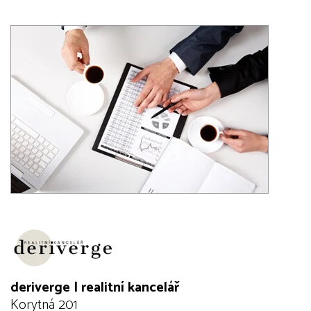
deriverge | realitní kancelář
Korytná 201