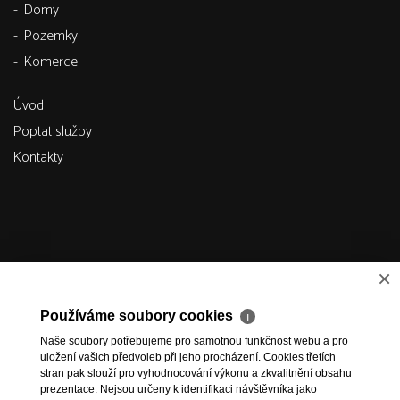
Domy
Pozemky
Komerce
Úvod
Poptat služby
Kontakty
×
Používáme soubory cookies
ℹ
Naše soubory potřebujeme pro samotnou funkčnost webu a pro
uložení vašich předvoleb při jeho procházení. Cookies třetích
stran pak slouží pro vyhodnocování výkonu a zkvalitnění obsahu
prezentace. Nejsou určeny k identifikaci návštěvníka jako