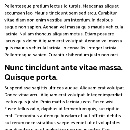
Pellentesque pretium lectus id turpis. Maecenas aliquet
accumsan leo. Mauris tincidunt sem sed arcu. Curabitur
vitae diam non enim vestibulum interdum. In dapibus
augue non sapien. Aenean vel massa quis mauris vehicula
lacinia. Nullam rhoncus aliquam metus. Etiam posuere
lacus quis dolor. Aliquam erat volutpat. Aenean vel massa
quis mauris vehicula lacinia. In convallis. Integer lacinia.
Pellentesque sapien. Curabitur bibendum justo non orci.
Nunc tincidunt ante vitae massa.
Quisque porta.
Suspendisse sagittis ultrices augue. Aliquam erat volutpat.
Donec vitae arcu. Aliquam erat volutpat. Integer imperdiet
lectus quis justo. Proin mattis lacinia justo. Fusce wisi.
Fusce tellus odio, dapibus id fermentum quis, suscipit id
erat. Temporibus autem quibusdam et aut officiis debitis
aut rerum necessitatibus saepe eveniet ut et voluptates
repudiandae sint et molestiae non recusandae. Cras