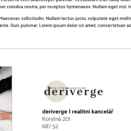
per conubia nostra, per inceptos hymenaeos. Nullam eget nisl. In 
. Maecenas sollicitudin. Nullam lectus justo, vulputate eget moll
ante. Duis pulvinar. Lorem ipsum dolor sit amet, consectetuer adi
deriverge | realitní kancelář
Korytná 201
687 52