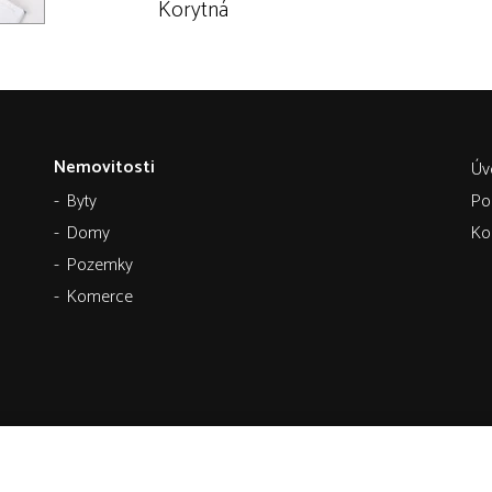
Korytná
Nemovitosti
Úv
Byty
Po
Domy
Ko
Pozemky
Komerce