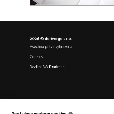
2026 © deriverge s.r.o.
všechna práva vyhrazena
Cookies
Realitní SW
Real
man
Používáme soubory cookies