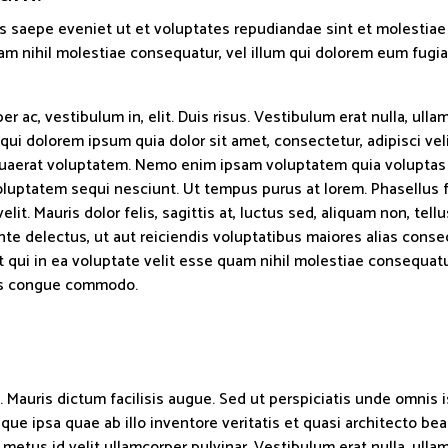
bus saepe eveniet ut et voluptates repudiandae sint et molesti
am nihil molestiae consequatur, vel illum qui dolorem eum fugia
r ac, vestibulum in, elit. Duis risus. Vestibulum erat nulla, ull
qui dolorem ipsum quia dolor sit amet, consectetur, adipisci v
uaerat voluptatem. Nemo enim ipsam voluptatem quia voluptas si
uptatem sequi nesciunt. Ut tempus purus at lorem. Phasellus fa
velit. Mauris dolor felis, sagittis at, luctus sed, aliquam non, 
nte delectus, ut aut reiciendis voluptatibus maiores alias conse
t qui in ea voluptate velit esse quam nihil molestiae consequatu
elis congue commodo.
 Mauris dictum facilisis augue. Sed ut perspiciatis unde omnis 
 ipsa quae ab illo inventore veritatis et quasi architecto beat
metus id velit ullamcorper pulvinar. Vestibulum erat nulla, ull