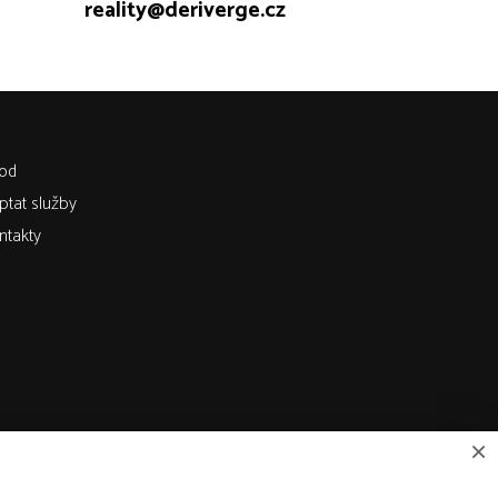
reality@deriverge.cz
od
ptat služby
ntakty
×