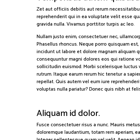
Zet aut officiis debitis aut rerum necessitati
reprehenderit qui in ea voluptate velit esse qu
gravida nulla. Vivamus porttitor turpis ac leo.
Nullam justo enim, consectetuer nec, ullamcorpe
Phasellus rhoncus. Neque porro quisquam est, 
incidunt ut labore et dolore magnam aliquam q
consequuntur magni dolores eos qui ratione vol
sollicitudin euismod. Morbi scelerisque luctus 
rutrum. Itaque earum rerum hic tenetur a sapie
repellat. Quis autem vel eum iure reprehenderi
voluptas nulla pariatur? Donec quis nibh at f
Aliquam id dolor.
Fusce consectetuer risus a nunc. Mauris metus.
doloremque laudantium, totam rem aperiam, eaque
Integer pellentesque quam vel velit. Aenean id 