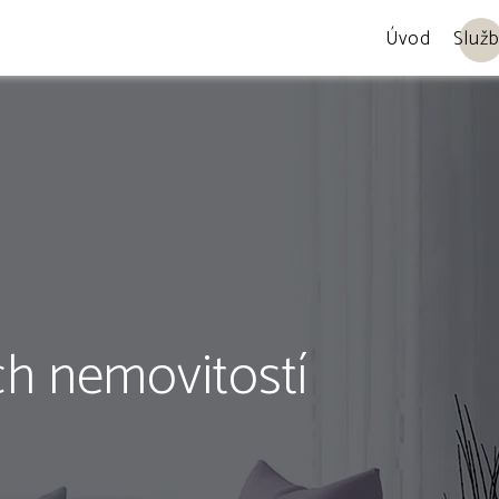
Úvod
Služ
ch nemovitostí