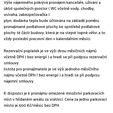
Výše nájemného pokrývá pronájem kanceláře, užívání a
úklid společných prostor ( WC včetně vody, chodby,
ostraha, zabezpečovačka ).
plyn: dodávka tepla bude účtována na základě poměru
pronajímané podlahové plochy ke spotřebě podlahové
plochy té části budovy, která je na stejné topné větvi a to
vždy poslední pracovní den v kalendářním měsíci.
Rezervační poplatek je ve výši dvou měsíčních nájmů
včetně DPH ( bez energií ) a hradí se při podpisu rezervační
smlouvy.
Jistota pro pronajímatele je ve výši jednoho měsíčního
nájmu včetně DPH ( bez energií ) a hradí se při podpisu
nájemní smlouvy.
K dispozici je k pronájmu omezené množství parkovacích
míst v hlídaném areálu za vrátnicí. Cena za jedno parkovací
místo je 500 Kč/měsíc bez DPH.