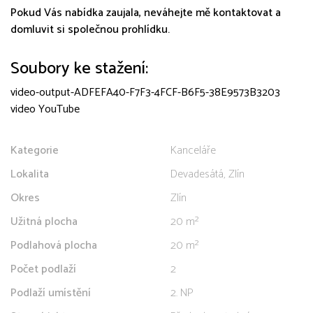
Pokud Vás nabídka zaujala, neváhejte mě kontaktovat a
domluvit si společnou prohlídku.
Soubory ke stažení:
video-output-ADFEFA40-F7F3-4FCF-B6F5-38E9573B3203
video YouTube
Kategorie
Kanceláře
Lokalita
Devadesátá, Zlín
Okres
Zlín
Užitná plocha
20 m²
Podlahová plocha
20 m²
Počet podlaží
2
Podlaží umístění
2. NP