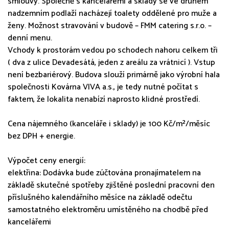
smlouvy. Společně s kancelářemi a sklady se ve druhém
nadzemním podlaží nacházejí toalety oddělené pro muže a
ženy. Možnost stravování v budově – FMM catering s.r.o. –
denní menu.
Vchody k prostorám vedou po schodech nahoru celkem tři
( dva z ulice Devadesátá, jeden z areálu za vrátnicí ). Vstup
není bezbariérový. Budova slouží primárně jako výrobní hala
společnosti Kovárna VIVA a.s., je tedy nutné počítat s
faktem, že lokalita nenabízí naprosto klidné prostředí.
Cena nájemného (kanceláře i sklady) je 100 Kč/m²/měsíc
bez DPH + energie.
Výpočet ceny energií:
elektřina: Dodávka bude zúčtována pronajímatelem na
základě skutečné spotřeby zjištěné poslední pracovní den
příslušného kalendářního měsíce na základě odečtu
samostatného elektroměru umístěného na chodbě před
kancelářemi