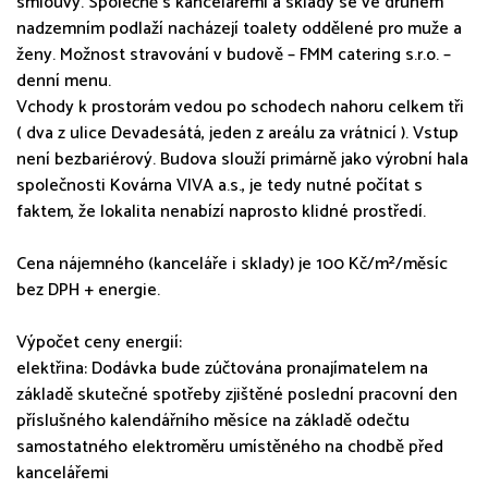
smlouvy. Společně s kancelářemi a sklady se ve druhém
nadzemním podlaží nacházejí toalety oddělené pro muže a
ženy. Možnost stravování v budově – FMM catering s.r.o. –
denní menu.
Vchody k prostorám vedou po schodech nahoru celkem tři
( dva z ulice Devadesátá, jeden z areálu za vrátnicí ). Vstup
není bezbariérový. Budova slouží primárně jako výrobní hala
společnosti Kovárna VIVA a.s., je tedy nutné počítat s
faktem, že lokalita nenabízí naprosto klidné prostředí.
Cena nájemného (kanceláře i sklady) je 100 Kč/m²/měsíc
bez DPH + energie.
Výpočet ceny energií:
elektřina: Dodávka bude zúčtována pronajímatelem na
základě skutečné spotřeby zjištěné poslední pracovní den
příslušného kalendářního měsíce na základě odečtu
samostatného elektroměru umístěného na chodbě před
kancelářemi