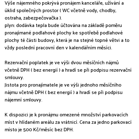
Výše nájemného pokrývá pronájem kanceláře, užívání a
úklid společných prostor ( WC včetně vody, chodby,
ostraha, zabezpečovačka ).
plyn: dodávka tepla bude účtována na základě poměru
pronajímané podlahové plochy ke spotřebě podlahové
plochy té části budovy, která je na stejné topné větvi a to
vždy poslední pracovní den v kalendářním měsíci.
Rezervační poplatek je ve výši dvou měsíčních nájmů
včetně DPH ( bez energií ) a hradí se při podpisu rezervační
smlouvy.
Jistota pro pronajímatele je ve výši jednoho měsíčního
nájmu včetně DPH ( bez energií ) a hradí se při podpisu
nájemní smlouvy.
K dispozici je k pronájmu omezené množství parkovacích
míst v hlídaném areálu za vrátnicí. Cena za jedno parkovací
místo je 500 Kč/měsíc bez DPH.