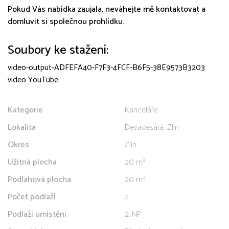
Pokud Vás nabídka zaujala, neváhejte mě kontaktovat a
domluvit si společnou prohlídku.
Soubory ke stažení:
video-output-ADFEFA40-F7F3-4FCF-B6F5-38E9573B3203
video YouTube
Kategorie
Kanceláře
Lokalita
Devadesátá, Zlín
Okres
Zlín
Užitná plocha
20 m²
Podlahová plocha
20 m²
Počet podlaží
2
Podlaží umístění
2. NP